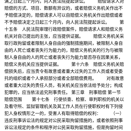
满之日起三个月内，向人民法院提起诉讼。 赔偿请求人对
赔偿的方式、项目、数额有异议的，或者赔偿义务机关作出不
予赔偿决定的，赔偿请求人可以自赔偿义务机关作出赔偿或者
不予赔偿决定之日起三个月内，向人民法院提起诉讼。 第
十五条 人民法院审理行政赔偿案件，赔偿请求人和赔偿义务
机关对自己提出的主张，应当提供证据。 赔偿义务机关采
取行政拘留或者限制人身自由的强制措施期间，被限制人身自
由的人死亡或者丧失行为能力的，赔偿义务机关的行为与被限
制人身自由的人的死亡或者丧失行为能力是否存在因果关系，
赔偿义务机关应当提供证据。 第十六条 赔偿义务机关赔
偿损失后，应当责令有故意或者重大过失的工作人员或者受委
托的组织或者个人承担部分或者全部赔偿费用。 对有故意
或者重大过失的责任人员，有关机关应当依法给予处分；构成
犯罪的，应当依法追究刑事责任。 第三章 刑事赔偿 第一节
赔偿范围 第十七条 行使侦查、检察、审判职权的机关以
及看守所、监狱管理机关及其工作人员在行使职权时有下列侵
犯人身权情形之一的，受害人有取得赔偿的权利： （一）
违反刑事诉讼法的规定对公民采取拘留措施的，或者依照刑事
诉讼法规定的条件和程序对公民采取拘留措施，但是拘留时间