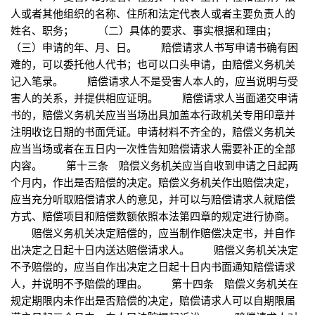
人或者其他组织的名称、住所和法定代表人或者主要负责人的
姓名、职务； （二）具体的要求、事实根据和理由；
（三）申请的年、月、日。 赔偿请求人书写申请书确有困
难的，可以委托他人代书；也可以口头申请，由赔偿义务机关
记入笔录。 赔偿请求人不是受害人本人的，应当说明与受
害人的关系，并提供相应证明。 赔偿请求人当面递交申请
书的，赔偿义务机关应当当场出具加盖本行政机关专用印章并
注明收讫日期的书面凭证。申请材料不齐全的，赔偿义务机关
应当当场或者在五日内一次性告知赔偿请求人需要补正的全部
内容。 第十三条 赔偿义务机关应当自收到申请之日起两
个月内，作出是否赔偿的决定。赔偿义务机关作出赔偿决定，
应当充分听取赔偿请求人的意见，并可以与赔偿请求人就赔偿
方式、赔偿项目和赔偿数额依照本法第四章的规定进行协商。
赔偿义务机关决定赔偿的，应当制作赔偿决定书，并自作
出决定之日起十日内送达赔偿请求人。 赔偿义务机关决定
不予赔偿的，应当自作出决定之日起十日内书面通知赔偿请求
人，并说明不予赔偿的理由。 第十四条 赔偿义务机关在
规定期限内未作出是否赔偿的决定，赔偿请求人可以自期限届