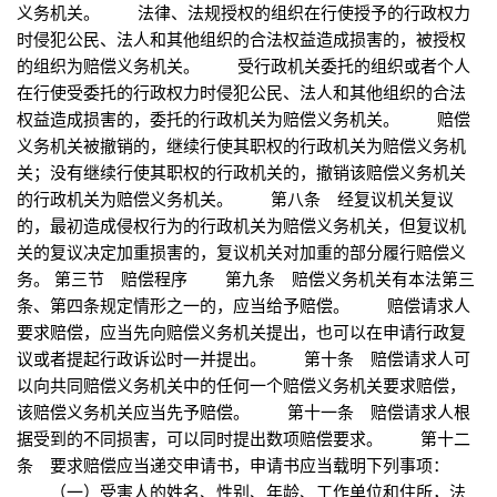
义务机关。 法律、法规授权的组织在行使授予的行政权力
时侵犯公民、法人和其他组织的合法权益造成损害的，被授权
的组织为赔偿义务机关。 受行政机关委托的组织或者个人
在行使受委托的行政权力时侵犯公民、法人和其他组织的合法
权益造成损害的，委托的行政机关为赔偿义务机关。 赔偿
义务机关被撤销的，继续行使其职权的行政机关为赔偿义务机
关；没有继续行使其职权的行政机关的，撤销该赔偿义务机关
的行政机关为赔偿义务机关。 第八条 经复议机关复议
的，最初造成侵权行为的行政机关为赔偿义务机关，但复议机
关的复议决定加重损害的，复议机关对加重的部分履行赔偿义
务。 第三节 赔偿程序 第九条 赔偿义务机关有本法第三
条、第四条规定情形之一的，应当给予赔偿。 赔偿请求人
要求赔偿，应当先向赔偿义务机关提出，也可以在申请行政复
议或者提起行政诉讼时一并提出。 第十条 赔偿请求人可
以向共同赔偿义务机关中的任何一个赔偿义务机关要求赔偿，
该赔偿义务机关应当先予赔偿。 第十一条 赔偿请求人根
据受到的不同损害，可以同时提出数项赔偿要求。 第十二
条 要求赔偿应当递交申请书，申请书应当载明下列事项：
（一）受害人的姓名、性别、年龄、工作单位和住所，法