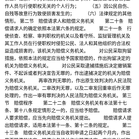
作人员与行使职权无关的个人行为； （五）因公民自伤、
自残等故意行为致使损害发生的； （六）法律规定的其他
情形。 第二节 赔偿请求人和赔偿义务机关 第二十条 赔
偿请求人的确定依照本法第六条的规定。 第二十一条 行
使侦查、检察、审判职权的机关以及看守所、监狱管理机关及
其工作人员在行使职权时侵犯公民、法人和其他组织的合法权
益造成损害的，该机关为赔偿义务机关。 对公民采取拘留
措施，依照本法的规定应当给予国家赔偿的，作出拘留决定的
机关为赔偿义务机关。 对公民采取逮捕措施后决定撤销案
件、不起诉或者判决宣告无罪的，作出逮捕决定的机关为赔偿
义务机关。 再审改判无罪的，作出原生效判决的人民法院
为赔偿义务机关。二审改判无罪，以及二审发回重审后作无罪
处理的，作出一审有罪判决的人民法院为赔偿义务机关。 第三
节 赔偿程序 第二十二条 赔偿义务机关有本法第十七
条、第十八条规定情形之一的，应当给予赔偿。 赔偿请求
人要求赔偿，应当先向赔偿义务机关提出。 赔偿请求人提
出赔偿请求，适用本法第十一条、第十二条的规定。 第二
十三条 赔偿义务机关应当自收到申请之日起两个月内，作出