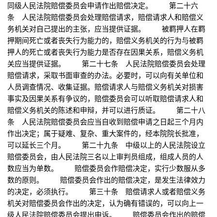
同级人民法院赔偿委员会申请作出赔偿决定。 第二十六
条 人民法院赔偿委员会处理赔偿请求，赔偿请求人和赔偿义
务机关对自己提出的主张，应当提供证据。 被羁押人在羁
押期间死亡或者丧失行为能力的，赔偿义务机关的行为与被羁
押人的死亡或者丧失行为能力是否存在因果关系，赔偿义务机
关应当提供证据。 第二十七条 人民法院赔偿委员会处理
赔偿请求，采取书面审查的办法。必要时，可以向有关单位和
人员调查情况、收集证据。赔偿请求人与赔偿义务机关对损害
事实及因果关系有争议的，赔偿委员会可以听取赔偿请求人和
赔偿义务机关的陈述和申辩，并可以进行质证。 第二十八
条 人民法院赔偿委员会应当自收到赔偿申请之日起三个月内
作出决定；属于疑难、复杂、重大案件的，经本院院长批准，
可以延长三个月。 第二十九条 中级以上的人民法院设立
赔偿委员会，由人民法院三名以上审判员组成，组成人员的人
数应当为单数。 赔偿委员会作赔偿决定，实行少数服从多
数的原则。 赔偿委员会作出的赔偿决定，是发生法律效力
的决定，必须执行。 第三十条 赔偿请求人或者赔偿义务
机关对赔偿委员会作出的决定，认为确有错误的，可以向上一
级人民法院赔偿委员会提出申诉。 赔偿委员会作出的赔偿