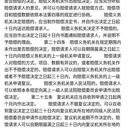
是否赔偿的决定。赔偿义务机关作出赔偿决定，应当充分听取
赔偿请求人的意见，并可以与赔偿请求人就赔偿方式、赔偿项
目和赔偿数额依照本法第四章的规定进行协商。 赔偿义务
机关决定赔偿的，应当制作赔偿决定书，并自作出决定之日起
十日内送达赔偿请求人。 赔偿义务机关决定不予赔偿的，
应当自作出决定之日起十日内书面通知赔偿请求人，并说明不
予赔偿的理由。 第二十四条 赔偿义务机关在规定期限内
未作出是否赔偿的决定，赔偿请求人可以自期限届满之日起三
十日内向赔偿义务机关的上一级机关申请复议。 赔偿请求
人对赔偿的方式、项目、数额有异议的，或者赔偿义务机关作
出不予赔偿决定的，赔偿请求人可以自赔偿义务机关作出赔偿
或者不予赔偿决定之日起三十日内，向赔偿义务机关的上一级
机关申请复议。 赔偿义务机关是人民法院的，赔偿请求人
可以依照本条规定向其上一级人民法院赔偿委员会申请作出赔
偿决定。 第二十五条 复议机关应当自收到申请之日起两
个月内作出决定。 赔偿请求人不服复议决定的，可以在收
到复议决定之日起三十日内向复议机关所在地的同级人民法院
赔偿委员会申请作出赔偿决定；复议机关逾期不作决定的，赔
偿请求人可以自期限届满之日起三十日内向复议机关所在地的