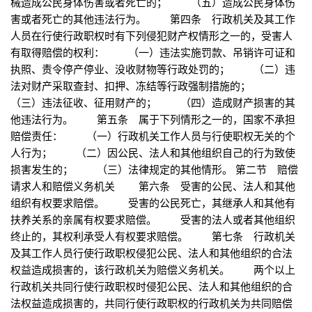
械造成公民身体伤害或者死亡的； （五）造成公民身体伤
害或者死亡的其他违法行为。 第四条 行政机关及其工作
人员在行使行政职权时有下列侵犯财产权情形之一的，受害人
有取得赔偿的权利： （一）违法实施罚款、吊销许可证和
执照、责令停产停业、没收财物等行政处罚的； （二）违
法对财产采取查封、扣押、冻结等行政强制措施的；
（三）违法征收、征用财产的； （四）造成财产损害的其
他违法行为。 第五条 属于下列情形之一的，国家不承担
赔偿责任： （一）行政机关工作人员与行使职权无关的个
人行为； （二）因公民、法人和其他组织自己的行为致使
损害发生的； （三）法律规定的其他情形。 第二节 赔偿
请求人和赔偿义务机关 第六条 受害的公民、法人和其他
组织有权要求赔偿。 受害的公民死亡，其继承人和其他有
扶养关系的亲属有权要求赔偿。 受害的法人或者其他组织
终止的，其权利承受人有权要求赔偿。 第七条 行政机关
及其工作人员行使行政职权侵犯公民、法人和其他组织的合法
权益造成损害的，该行政机关为赔偿义务机关。 两个以上
行政机关共同行使行政职权时侵犯公民、法人和其他组织的合
法权益造成损害的，共同行使行政职权的行政机关为共同赔偿