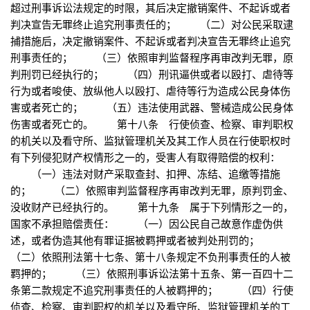
超过刑事诉讼法规定的时限，其后决定撤销案件、不起诉或者
判决宣告无罪终止追究刑事责任的； （二）对公民采取逮
捕措施后，决定撤销案件、不起诉或者判决宣告无罪终止追究
刑事责任的； （三）依照审判监督程序再审改判无罪，原
判刑罚已经执行的； （四）刑讯逼供或者以殴打、虐待等
行为或者唆使、放纵他人以殴打、虐待等行为造成公民身体伤
害或者死亡的； （五）违法使用武器、警械造成公民身体
伤害或者死亡的。 第十八条 行使侦查、检察、审判职权
的机关以及看守所、监狱管理机关及其工作人员在行使职权时
有下列侵犯财产权情形之一的，受害人有取得赔偿的权利：
（一）违法对财产采取查封、扣押、冻结、追缴等措施
的； （二）依照审判监督程序再审改判无罪，原判罚金、
没收财产已经执行的。 第十九条 属于下列情形之一的，
国家不承担赔偿责任： （一）因公民自己故意作虚伪供
述，或者伪造其他有罪证据被羁押或者被判处刑罚的；
（二）依照刑法第十七条、第十八条规定不负刑事责任的人被
羁押的； （三）依照刑事诉讼法第十五条、第一百四十二
条第二款规定不追究刑事责任的人被羁押的； （四）行使
侦查、检察、审判职权的机关以及看守所、监狱管理机关的工