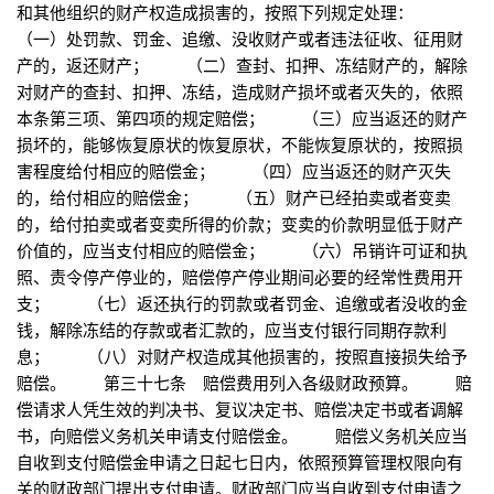
和其他组织的财产权造成损害的，按照下列规定处理：
（一）处罚款、罚金、追缴、没收财产或者违法征收、征用财
产的，返还财产； （二）查封、扣押、冻结财产的，解除
对财产的查封、扣押、冻结，造成财产损坏或者灭失的，依照
本条第三项、第四项的规定赔偿； （三）应当返还的财产
损坏的，能够恢复原状的恢复原状，不能恢复原状的，按照损
害程度给付相应的赔偿金； （四）应当返还的财产灭失
的，给付相应的赔偿金； （五）财产已经拍卖或者变卖
的，给付拍卖或者变卖所得的价款；变卖的价款明显低于财产
价值的，应当支付相应的赔偿金； （六）吊销许可证和执
照、责令停产停业的，赔偿停产停业期间必要的经常性费用开
支； （七）返还执行的罚款或者罚金、追缴或者没收的金
钱，解除冻结的存款或者汇款的，应当支付银行同期存款利
息； （八）对财产权造成其他损害的，按照直接损失给予
赔偿。 第三十七条 赔偿费用列入各级财政预算。 赔
偿请求人凭生效的判决书、复议决定书、赔偿决定书或者调解
书，向赔偿义务机关申请支付赔偿金。 赔偿义务机关应当
自收到支付赔偿金申请之日起七日内，依照预算管理权限向有
关的财政部门提出支付申请。财政部门应当自收到支付申请之