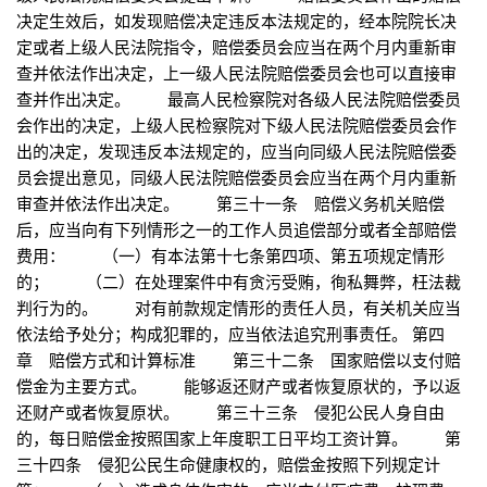
决定生效后，如发现赔偿决定违反本法规定的，经本院院长决
定或者上级人民法院指令，赔偿委员会应当在两个月内重新审
查并依法作出决定，上一级人民法院赔偿委员会也可以直接审
查并作出决定。 最高人民检察院对各级人民法院赔偿委员
会作出的决定，上级人民检察院对下级人民法院赔偿委员会作
出的决定，发现违反本法规定的，应当向同级人民法院赔偿委
员会提出意见，同级人民法院赔偿委员会应当在两个月内重新
审查并依法作出决定。 第三十一条 赔偿义务机关赔偿
后，应当向有下列情形之一的工作人员追偿部分或者全部赔偿
费用： （一）有本法第十七条第四项、第五项规定情形
的； （二）在处理案件中有贪污受贿，徇私舞弊，枉法裁
判行为的。 对有前款规定情形的责任人员，有关机关应当
依法给予处分；构成犯罪的，应当依法追究刑事责任。 第四
章 赔偿方式和计算标准 第三十二条 国家赔偿以支付赔
偿金为主要方式。 能够返还财产或者恢复原状的，予以返
还财产或者恢复原状。 第三十三条 侵犯公民人身自由
的，每日赔偿金按照国家上年度职工日平均工资计算。 第
三十四条 侵犯公民生命健康权的，赔偿金按照下列规定计