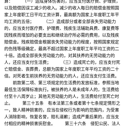
算： （一）造成身体伤害的，应当支付医疗费、护理费，
以及赔偿因误工减少的收入。减少的收入每日的赔偿金按照国
家上年度职工日平均工资计算，最高额为国家上年度职工年平
均工资的五倍； （二）造成部分或者全部丧失劳动能力
的，应当支付医疗费、护理费、残疾生活辅助具费、康复费等
因残疾而增加的必要支出和继续治疗所必需的费用，以及残疾
赔偿金。残疾赔偿金根据丧失劳动能力的程度，按照国家规定
的伤残等级确定，最高不超过国家上年度职工年平均工资的二
十倍。造成全部丧失劳动能力的，对其扶养的无劳动能力的
人，还应当支付生活费； （三）造成死亡的，应当支付死
亡赔偿金、丧葬费，总额为国家上年度职工年平均工资的二十
倍。对死者生前扶养的无劳动能力的人，还应当支付生活费。
前款第二项、第三项规定的生活费的发放标准，参照当地
最低生活保障标准执行。被扶养的人是未成年人的，生活费给
付至十八周岁止；其他无劳动能力的人，生活费给付至死亡时
止。 第三十五条 有本法第三条或者第十七条规定情形之
一，致人精神损害的，应当在侵权行为影响的范围内，为受害
人消除影响，恢复名誉，赔礼道歉；造成严重后果的，应当支
付相应的精神损害抚慰金。 第三十六条 侵犯公民、法人