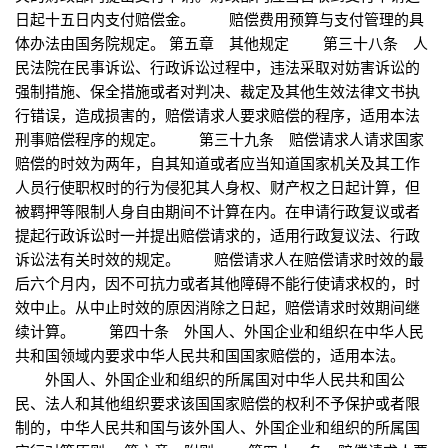
日起十五日内支付赔偿金。 赔偿费用预算与支付管理的具
体办法由国务院规定。 第五章 其他规定 第三十八条 人
民法院在民事诉讼、行政诉讼过程中，违法采取对妨害诉讼的
强制措施、保全措施或者对判决、裁定及其他生效法律文书执
行错误，造成损害的，赔偿请求人要求赔偿的程序，适用本法
刑事赔偿程序的规定。 第三十九条 赔偿请求人请求国家
赔偿的时效为两年，自其知道或者应当知道国家机关及其工作
人员行使职权时的行为侵犯其人身权、财产权之日起计算，但
被羁押等限制人身自由期间不计算在内。在申请行政复议或者
提起行政诉讼时一并提出赔偿请求的，适用行政复议法、行政
诉讼法有关时效的规定。 赔偿请求人在赔偿请求时效的最
后六个月内，因不可抗力或者其他障碍不能行使请求权的，时
效中止。从中止时效的原因消除之日起，赔偿请求时效期间继
续计算。 第四十条 外国人、外国企业和组织在中华人民
共和国领域内要求中华人民共和国国家赔偿的，适用本法。
外国人、外国企业和组织的所属国对中华人民共和国公
民、法人和其他组织要求该国国家赔偿的权利不予保护或者限
制的，中华人民共和国与该外国人、外国企业和组织的所属国