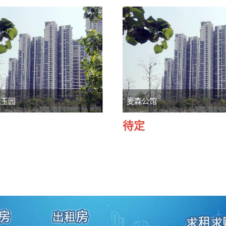
城玉园
麦森公馆
待定