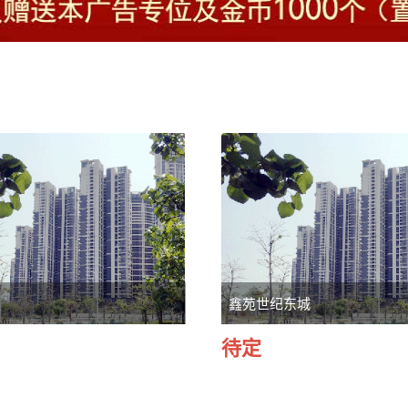
棠
鑫苑世纪东城
待定