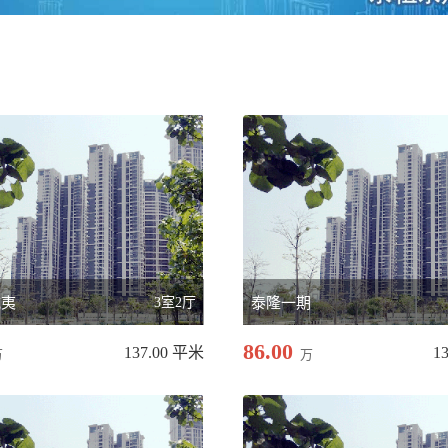
威夷
3室2厅
泰隆一期
86.00
137.00 平米
1
万
万