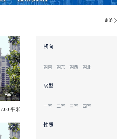
更多
朝向
朝南
朝东
朝西
朝北
房型
4室2厅
一室
二室
三室
四室
37.00 平米
性质