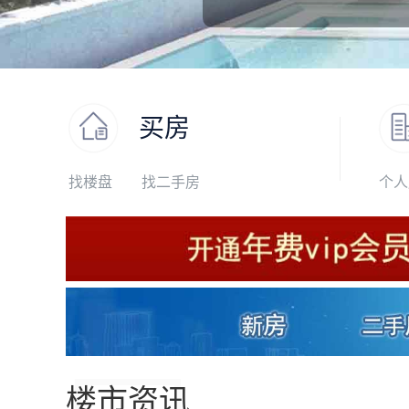
买房
找楼盘
找二手房
个人
楼市资讯