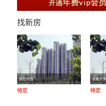
找新房
旭日龙园
永威东
待定
待定