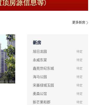
更多新房
新房
旭日龙园
待定
永威东棠
待定
鑫苑世纪东城
待定
海马公园
待定
宋基绿城玉园
待定
麦森公馆
待定
新芒果和郡
待定