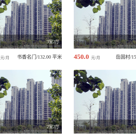
3室2厅
450.0
书香名门/132.00 平米
岳固村/15
元/月
元/月
2室2厅