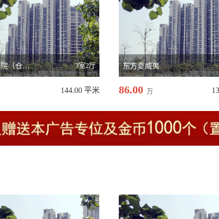
城投七号院（仓颉湾）
3室2厅
东方夏威夷
86.00
144.00 平米
1
万