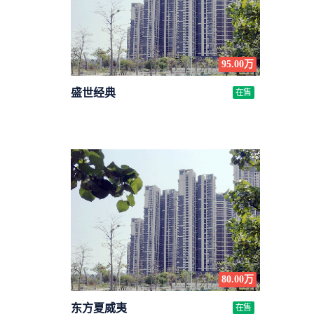
95.00万
盛世经典
在售
条
80.00万
东方夏威夷
在售