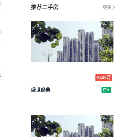
推荐二手房
更多
月
95.00万
盛世经典
在售