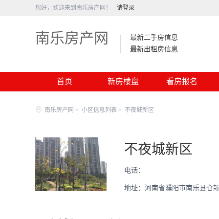
您好，欢迎来到南乐房产网！
请登录
南乐房产网
最新二手房信息
最新出租房信息
首页
新房楼盘
看房报名
南乐房产网
>
小区信息列表
>
不夜城新区
不夜城新区
电话：
地址：河南省濮阳市南乐县仓颉